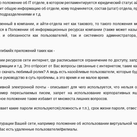
 положение об IT отделе, в котором регламентируется юридический статус а
ит общую информацию об отделе, кому подчиняется, состав (штат) отдела, п
подразделениями и т.д.
енный в компании, и айти-отдела нет как такового, то такого положения м
тся в Положении об информационных ресурсах компании (также может назы
а и обязанности как пользователей, так и системного администратора
ибкийх приложений таких как -
ии ресурсов сети интернет, где расписывается ограничение по доступу, за
мации и т.д. Это отбросит от Вас вопросы связанные с интернетом, такие ка
и скачать любимый ролик? А ведь есть назойливые пользователи, которые бу
ое руководство в суть проблемы, а это время и не малое время.
вной электронной почты - описывает для чего используется, что нельзя о
змер пересылаемых писем, запрет на использование корпоративных я
нное положение также избавит от множеста лишних вопросов.
ает какие пароли используются(сложность и т.п.), срок жизни пароля, отве
гурации Вашей сети, например положение об использовании виртуальной ча
 Вас есть удаленные пользователи/филиалы.