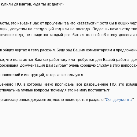
купили 20 винтов, куда ты их дел?!")
оты, это избавит Вас от проблемы "за что хвататься?!", хотя бы в общих чер
ии, допустим на следующий год или на полгода. Подаешь начальству так
 течение года, не придется каждый раз биться головой об стену доказыват
в общих чертах я тему раскрыл. Буду рад Вашим комментариям и предложен
все, что полагается Вам как работнику или требуется для Вашей работы, до
боснована, документация Вам сыграет очень хорошую службу в этих вопросах
положений и инструкций, которые использую я.
шенного ПО, в котором четко прописаны все разрешенное ПО, это избав
твечать на глупые вопросы "почему я это не могу поставить?!"
рганизационных документов, можно посмотреть в разделе "
Орг. документы
"
s