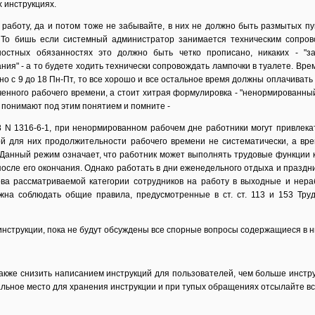
 инструкциях.
работу, да и потом тоже не забывайте, в них не должно быть размытых пун
 То бишь если системный администратор занимается техническим сопро
ностных обязанностях это должно быть четко прописано, никаких - "з
ия" - а то будете ходить технически сопровождать лампочки в туалете. Вре
но с 9 до 18 Пн-Пт, то все хорошо и все остальное время должны оплачивать
иченного рабочего времени, а стоит хитрая формулировка - "ненормированны
и понимают под этим понятием и помните -
08 N 1316-6-1, при ненормированном рабочем дне работники могут привлека
й для них продолжительности рабочего времени не систематически, а вре
Данный режим означает, что работник может выполнять трудовые функции к
 после его окончания. Однако работать в дни еженедельного отдыха и празд
ова рассматриваемой категории сотрудников на работу в выходные и нера
на соблюдать общие правила, предусмотренные в ст. ст. 113 и 153 Труд
нструкции, пока не будут обсуждены все спорные вопросы содержащиеся в н
акже снизить написанием инструкций для пользователей, чем больше инстру
ьное место для хранения инструкции и при тупых обращениях отсылайте вс