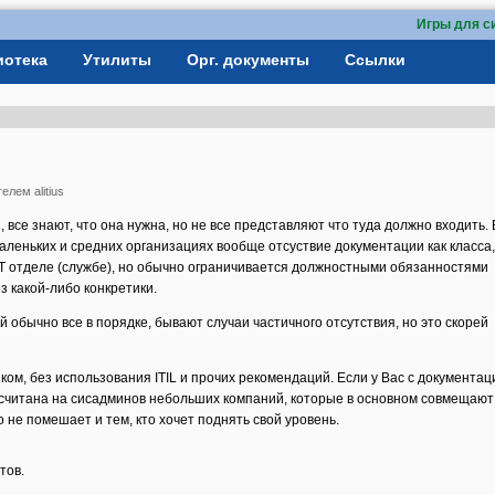
Игры для с
иотека
Утилиты
Орг. документы
Ссылки
ателем
alitius
 все знают, что она нужна, но не все представляют что туда должно входить. 
аленьких и средних организациях вообще отсуствие документации как класса
IT отделе (службе), но обычно ограничивается должностными обязанностями
з какой-либо конкретики.
 обычно все в порядке, бывают случаи частичного отсутствия, но это скорей
ом, без использования ITIL и прочих рекомендаций. Если у Вас с документац
расчитана на сисадминов небольших компаний, которые в основном совмещают
но не помешает и тем, кто хочет поднять свой уровень.
тов.