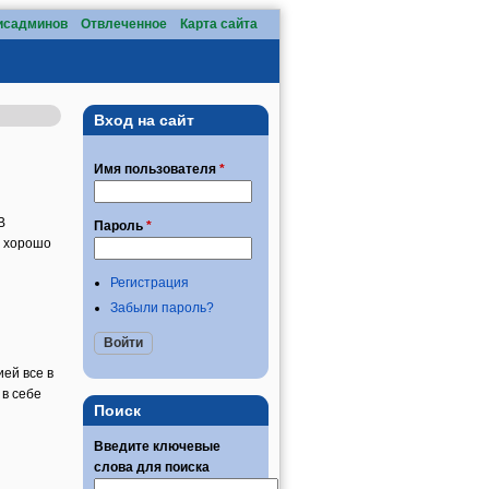
исадминов
Отвлеченное
Карта сайта
Вход на сайт
Имя пользователя
*
В
Пароль
*
, хорошо
Регистрация
Забыли пароль?
ией все в
 в себе
Поиск
Введите ключевые
слова для поиска