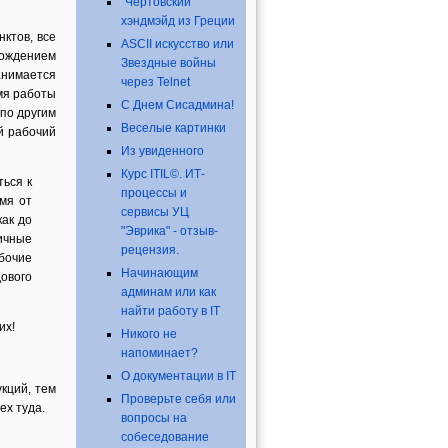
"Чертовский"
хэндмэйд из Греции
ктов, все
ASCII искусство или
вождением
Звездные войны
анимается
через Telnet
мя работы
C Днем Сисадмина!
 по другим
Веселые картинки
й рабочий
Из увиденного
Курс ITIL©. ИТ-
ться к
процессы и
мя от
сервисы УЦ
ак до
"Эврика" - отзыв-
ничные
рецензия.
бочие
Начинающим
ового
админам или как
найти работу в IT
их!
Никого не
напоминает?
О документации в IT
кций, тем
Проверьте себя или
ех туда.
вопросы на
собеседование