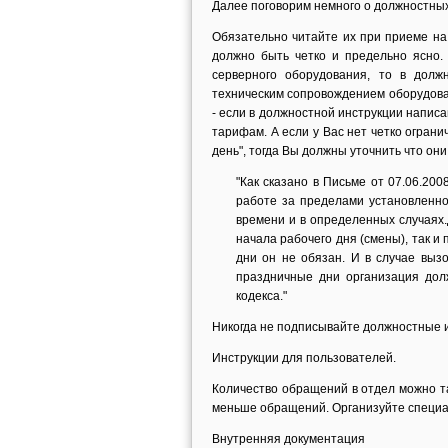
Далее поговорим немного о должностных
Обязательно читайте их при приеме на 
должно быть четко и предельно ясно.
серверного оборудования, то в долж
техническим сопровождением оборудован
- если в должностной инструкции написа
тарифам. А если у Вас нет четко огран
день", тогда Вы должны уточнить что он
"Как сказано в Письме от 07.06.20
работе за пределами установленно
времени и в определенных случаях.
начала рабочего дня (смены), так и
дни он не обязан. И в случае выз
праздничные дни организация долж
кодекса."
Никогда не подписывайте должностные и
Инструкции для пользователей.
Количество обращений в отдел можно т
меньше обращений. Организуйте специал
Внутренняя документация