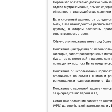
Первое что обязательно должно быть это
отдела внутри компании, обычно содерж
обязанности, взаимодействие с другими 
Если системный администратор единств
быть, а все взаимодейстие расписывае
другому), в котором расписаны прав
ответственность сторон.
Обычно это положение имеет ряд более г
Положение (инструкция) об использован
категории, запрет распостранения инфор
бухгалтер не может зайти на porno.com 
права до тех пор, пока Вы не введете св
Положение об использовании корпорати
ограничения на объемы ящиков и ра
регистрациях и подписках интернет. Да
Положение о парольной защите - описыв
за дискредитацию пароля и т.д.
Остальные положения зависят от конфи
(VPN) должно быть обязательно, если у