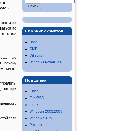
йти-
рава и
ожет и не
ваться по
Сборник скриптов
, а также
Bash
CMD
VBScript
прещенные
Windows PowerShell
к - почему
дут качать
Подшивка
тпралять,
щиков при
Cisco
FreeBSD
ственность
Linux
Windows 2003/2008
стой сети
Windows XP/7
Разное