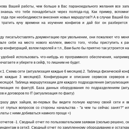
снова Вашей работы, чем больше в Вас параноидального желания все зап
 знаешь что тебе понадобиться через полгода-год. Как пример, вспомн
2 года при необходимости внесения новых маршрутов?! А в случае Вашей бо
 тратить кучу времени на изучение конфигов и дай бог он разберетс
уду писать/оставлять документацию при увольнении, они пожалеют что меня
ьте себя на место нового коллеги, вместо того, чтобы приступить к ра
р конфигураций, взлом паролей и т.п., Вам было бы приятно так устроится на
удобней использовать что-нибудь из программного обеспечения, например
спечатаете и уберете в сейф, то лишним не будет.
:1. Схема сети (актуализация каждые 6 месяцев).2. Таблица физической кон
ия каждые 3 месяцев)3. Конфигурации и описание сервисов серверов и
месяца)4. Таблица маршрутизации для каждого подразделения (актуализация
ализация по факту)6. База данных оборудования по подразделениям (акт
в и договоров по IT (актуализация по факту)
сразу двух зайцев, во-первых Вы видите полную картину своей сети и в
 от глупых вопросов со стороны начальства - "а чем ты сейчас занят?" ил
латы с ними добиваться намного проще =)
тчетов -1. Сводный отчет по пользовательским заявкам (сколько решено, ск
нциндентам в сети3. Сводный отчет по закупленному обородуванию и остатка