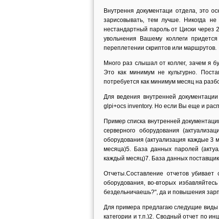
Внутрення документаци отдела, это о
зарисовывать, тем лучше. Никогда не
нестандартный пароль от Циски через 
увольнения Вашему коллеги придется
переплетении скриптов или маршрутов.
Много раз слышал от коллег, зачем я б
Это как минимум не культурно. Постав
потребуется как минимум месяц на разбо
Для ведения внутренней документации 
glpi+ocs inventory. Но если Вы еще и ра
Пример списка внутренней документации
серверного оборудования (актуализац
оборудования (актуализация каждые 3 
месяца)5. База данных паролей (акту
каждый месяц)7. База данных поставщико
Отчеты.Составление отчетов убивает 
оборудования, во-вторых избавляйтесь
бездельничаешь?", да и повышения зарп
Для примера предлагаю следущие виды о
категории и т.п.)2. Сводный отчет по и