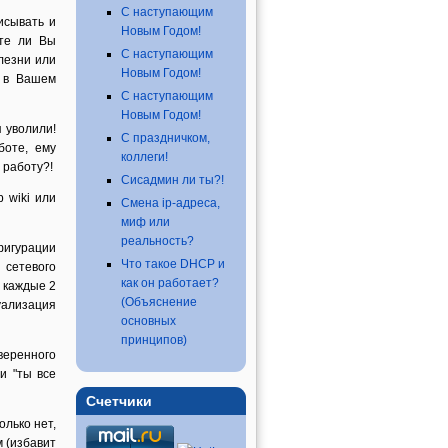
С наступающим
исывать и
Новым Годом!
ите ли Вы
С наступающим
лезни или
Новым Годом!
я в Вашем
С наступающим
Новым Годом!
 уволили!
С праздничком,
боте, ему
коллеги!
 работу?!
Сисадмин ли ты?!
 wiki или
Смена ip-адреса,
миф или
реальность?
фигурации
Что такое DHCP и
 сетевого
как он работает?
 каждые 2
(Объяснение
уализация
основных
принципов)
веренного
и "ты все
Счетчики
олько нет,
м (избавит